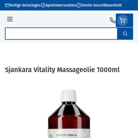
Ga naar de inhoud
Veilige betalingen
Apothekersadvies
Snelle beschikbaarheid
Menu
Zoek
Product, merk, categorie...
Sjankara Vitality Massageolie 1000ml