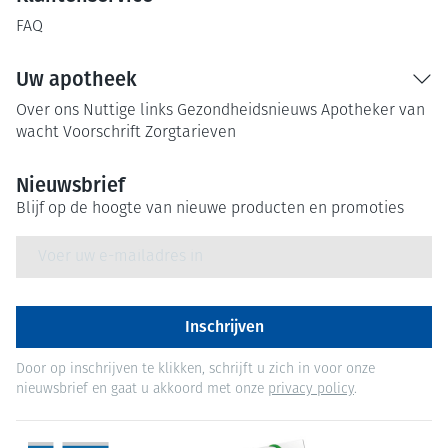
FAQ
Uw apotheek
Over ons
Nuttige links
Gezondheidsnieuws
Apotheker van
wacht
Voorschrift
Zorgtarieven
Nieuwsbrief
Blijf op de hoogte van nieuwe producten en promoties
E-mail adres
Inschrijven
Door op inschrijven te klikken, schrijft u zich in voor onze
nieuwsbrief en gaat u akkoord met onze
privacy policy
.