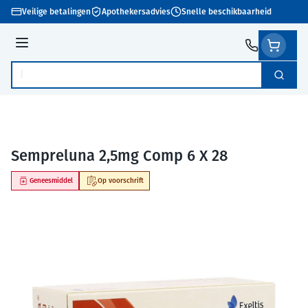
Ga naar de inhoud
Veilige betalingen
Apothekersadvies
Snelle beschikbaarheid
Menu
Zoek
Product, merk, categorie...
Sempreluna 2,5mg Comp 6 X 28
Geneesmiddel
Op voorschrift