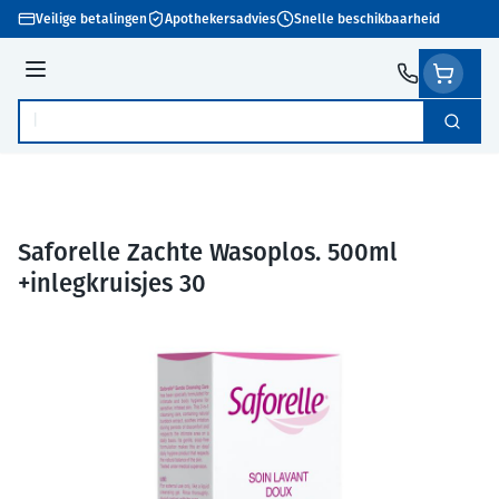
Ga naar de inhoud
Veilige betalingen
Apothekersadvies
Snelle beschikbaarheid
Menu
Zoek
Product, merk, categorie...
Saforelle Zachte Wasoplos. 500ml
+inlegkruisjes 30