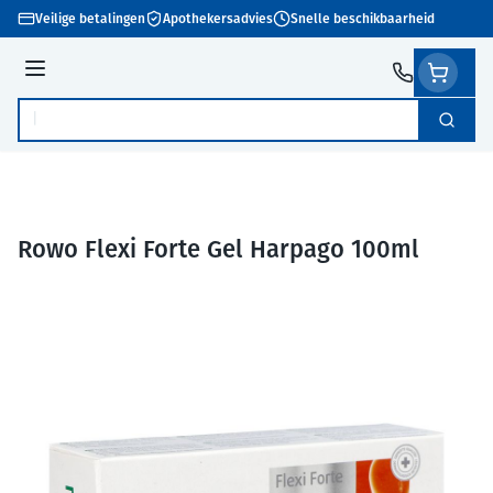
Ga naar de inhoud
Veilige betalingen
Apothekersadvies
Snelle beschikbaarheid
Menu
Zoek
Product, merk, categorie...
Rowo Flexi Forte Gel Harpago 100ml