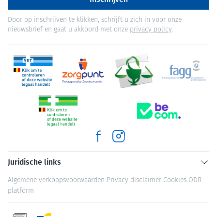
Door op inschrijven te klikken, schrijft u zich in voor onze
nieuwsbrief en gaat u akkoord met onze
privacy policy
.
Juridische links
Algemene verkoopsvoorwaarden
Privacy disclaimer
Cookies
ODR-
platform