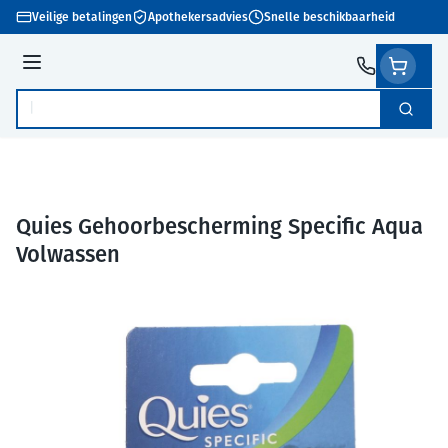
Ga naar de inhoud
Veilige betalingen
Apothekersadvies
Snelle beschikbaarheid
Menu
Zoek
Product, merk, categorie...
Quies Gehoorbescherming Specific Aqua
Volwassen