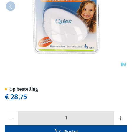
Quies A/luizen+neten Electr
Op bestelling
€ 28,75
Aantal
Bestel