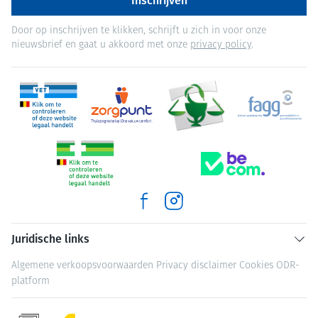
Inschrijven
Door op inschrijven te klikken, schrijft u zich in voor onze
nieuwsbrief en gaat u akkoord met onze
privacy policy
.
Juridische links
Algemene verkoopsvoorwaarden
Privacy disclaimer
Cookies
ODR-
platform