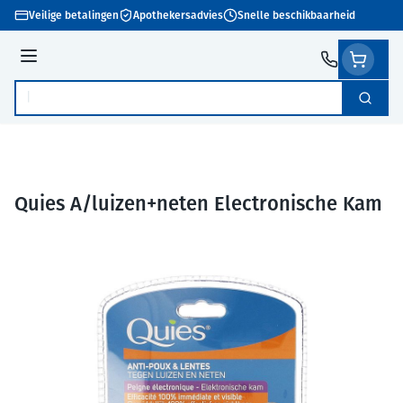
Ga naar de inhoud
Veilige betalingen
Apothekersadvies
Snelle beschikbaarheid
Menu
Zoek
Product, merk, categorie...
Quies A/luizen+neten Electronische Kam