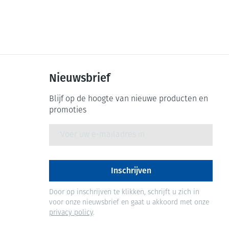
Nieuwsbrief
Blijf op de hoogte van nieuwe producten en
promoties
E-mail adres
Inschrijven
Door op inschrijven te klikken, schrijft u zich in
voor onze nieuwsbrief en gaat u akkoord met onze
privacy policy
.