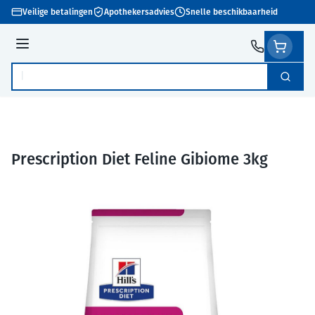
Ga naar de inhoud
Veilige betalingen
Apothekersadvies
Snelle beschikbaarheid
Menu
Zoek
Product, merk, categorie...
Prescription Diet Feline Gibiome 3kg