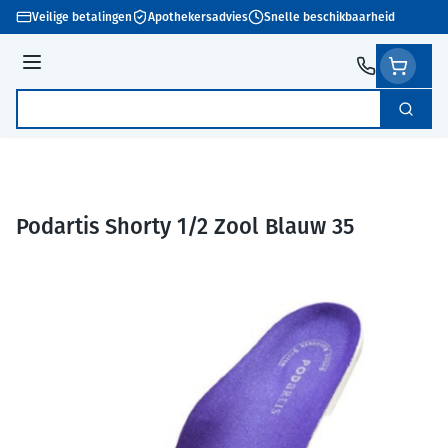
Ga naar de inhoud
Veilige betalingen
Apothekersadvies
Snelle beschikbaarheid
Menu
Zoek
Product, merk, categorie...
Podartis Shorty 1/2 Zool Blauw 35