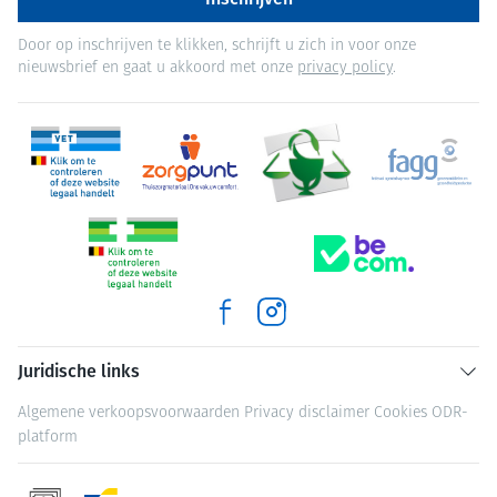
Door op inschrijven te klikken, schrijft u zich in voor onze
nieuwsbrief en gaat u akkoord met onze
privacy policy
.
Juridische links
Algemene verkoopsvoorwaarden
Privacy disclaimer
Cookies
ODR-
platform