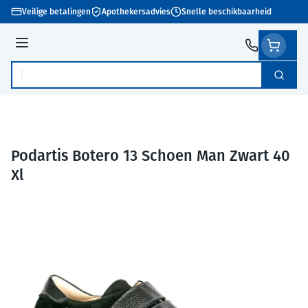
Ga naar de inhoud
Veilige betalingen
Apothekersadvies
Snelle beschikbaarheid
Menu
Zoek
Product, merk, categorie...
Podartis Botero 13 Schoen Man Zwart 40
Xl