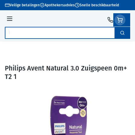
Ga naar de inhoud
Veilige betalingen
Apothekersadvies
Snelle beschikbaarheid
Menu
Zoek
Product, merk, categorie...
Philips Avent Natural 3.0 Zuigspeen 0m+
T2 1