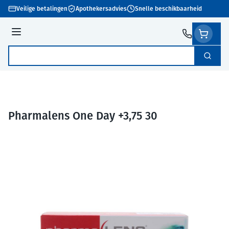
Ga naar de inhoud
Veilige betalingen
Apothekersadvies
Snelle beschikbaarheid
Menu
Zoek
Product, merk, categorie...
Pharmalens One Day +3,75 30