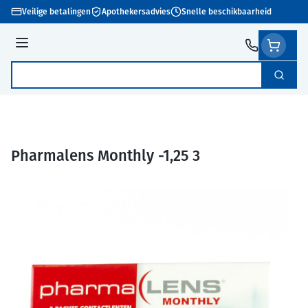
Ga naar de inhoud
Veilige betalingen
Apothekersadvies
Snelle beschikbaarheid
Menu
Zoek
Product, merk, categorie...
Pharmalens Monthly -1,25 3