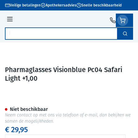
Ga naar de inhoud
Veilige betalingen
Apothekersadvies
Snelle beschikbaarheid
Menu
Zoek
Product, merk, categorie...
Pharmaglasses Visionblue Pc04 Safari
Light +1,00
Pharmaglasses Visionblue Pc04
Niet beschikbaar
Neem contact op met ons via telefoon of e-mail, dan bekijken we
samen de mogelijkheden.
€ 29,95