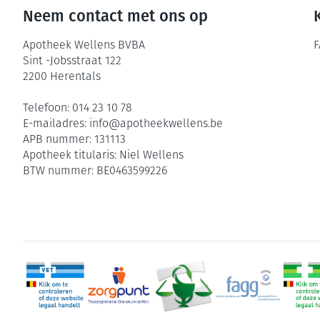
Neem contact met ons op
Zuurstof
Eelt
Ademhalingsste
Eksteroog - lik
Apotheek Wellens BVBA
F
Sint -Jobsstraat 122
Toon meer
2200
Herentals
Spieren en gew
Telefoon:
014 23 10 78
E-mailadres:
info@
apotheekwellens.be
Specifiek voor
Naalden en spu
APB nummer:
131113
Infecties
Apotheek titularis:
Niel Wellens
Lichaamsverzor
Spuiten
BTW nummer:
BE0463599226
Deodorant
Oplossing voor 
Gezichtsverzorg
Naalden
Luizen
Naalden voor in
pennaalden
Diagnostica
Toon meer
Haar