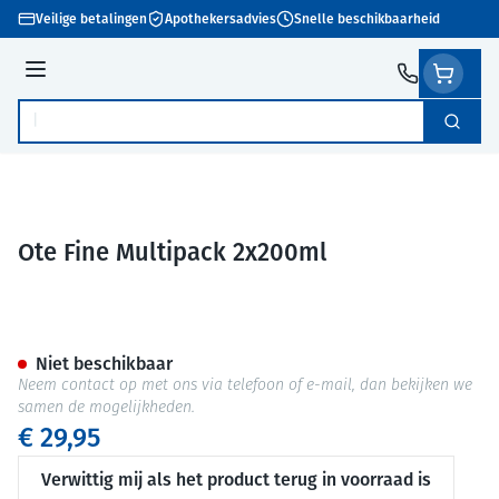
Ga naar de inhoud
Veilige betalingen
Apothekersadvies
Snelle beschikbaarheid
Menu
Zoek
Product, merk, categorie...
Ote Fine Multipack 2x200ml
Ote Fine Multipack 2x200ml
Niet beschikbaar
Neem contact op met ons via telefoon of e-mail, dan bekijken we
samen de mogelijkheden.
€ 29,95
Verwittig mij als het product terug in voorraad is