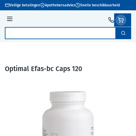
Ga naar de inhoud
Veilige betalingen
Apothekersadvies
Snelle beschikbaarheid
Menu
Zoek
Product, merk, categorie...
Optimal Efas-bc Caps 120