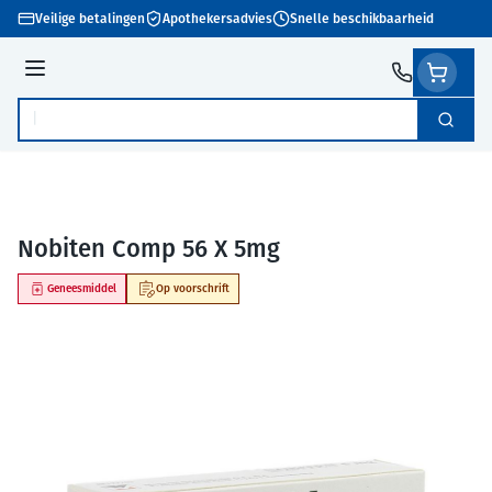
Ga naar de inhoud
Veilige betalingen
Apothekersadvies
Snelle beschikbaarheid
Menu
Zoek
Product, merk, categorie...
Nobiten Comp 56 X 5mg
Geneesmiddel
Op voorschrift