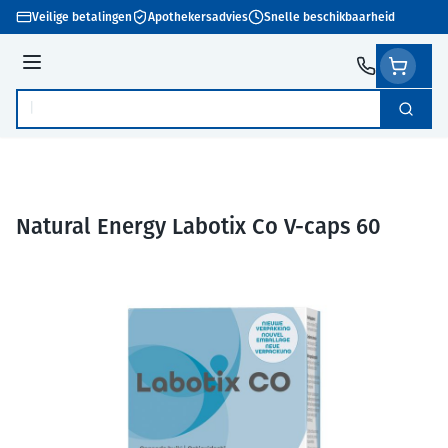
Ga naar de inhoud
Veilige betalingen
Apothekersadvies
Snelle beschikbaarheid
Menu
Zoek
Product, merk, categorie...
Natural Energy Labotix Co V-caps 60