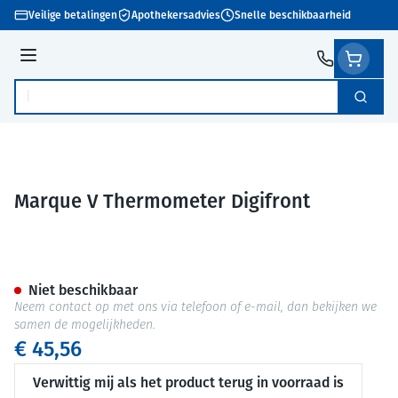
Ga naar de inhoud
Veilige betalingen
Apothekersadvies
Snelle beschikbaarheid
Menu
Zoek
Product, merk, categorie...
Marque V Thermometer Digifront
Marque V Thermometer Digifr
Niet beschikbaar
Neem contact op met ons via telefoon of e-mail, dan bekijken we
samen de mogelijkheden.
€ 45,56
Verwittig mij als het product terug in voorraad is