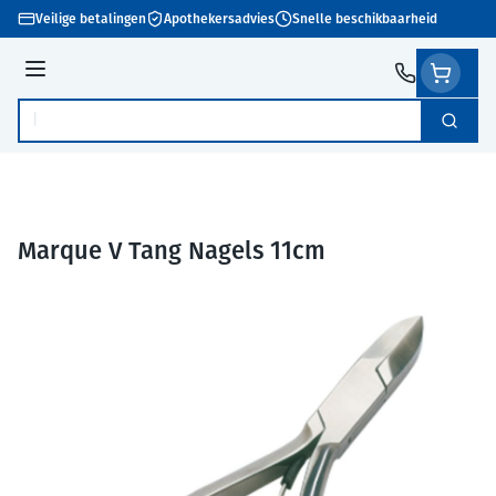
Ga naar de inhoud
Veilige betalingen
Apothekersadvies
Snelle beschikbaarheid
Menu
Zoek
Product, merk, categorie...
Marque V Tang Nagels 11cm