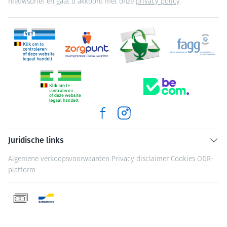
nieuwsbrief en gaat u akkoord met onze
privacy policy
.
Juridische links
Algemene verkoopsvoorwaarden
Privacy disclaimer
Cookies
ODR-
platform