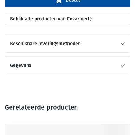
Bekijk alle producten van Covarmed
Beschikbare leveringsmethoden
Gegevens
Gerelateerde producten
Druk op om naar carrouselnavigatie te gaan
Navigeren door de elementen van de carrousel is mogelijk me
Druk om carrousel over te slaan