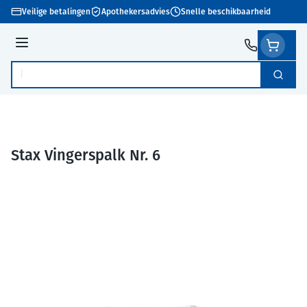
Ga naar de inhoud
Veilige betalingen
Apothekersadvies
Snelle beschikbaarheid
Menu
Zoek
Product, merk, categorie...
Stax Vingerspalk Nr. 6