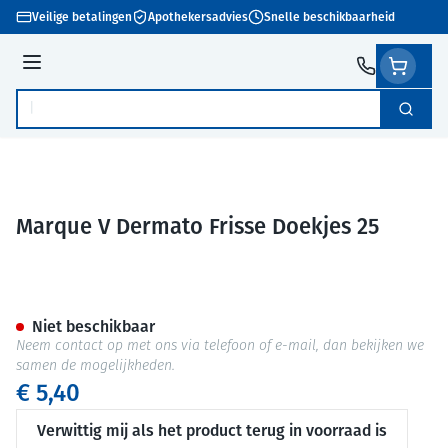
Ga naar de inhoud
Veilige betalingen
Apothekersadvies
Snelle beschikbaarheid
Menu
Zoek
Product, merk, categorie...
Marque V Dermato Frisse Doekjes 25
Marque V Dermato Frisse Doe
Niet beschikbaar
Neem contact op met ons via telefoon of e-mail, dan bekijken we
samen de mogelijkheden.
€ 5,40
Verwittig mij als het product terug in voorraad is