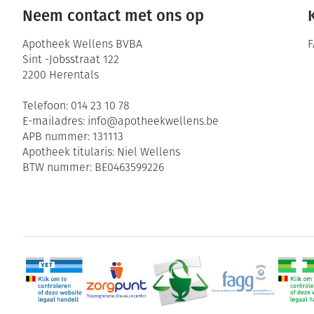
Neem contact met ons op
Zuurstof
Eelt
Ademhalingsste
Eksteroog - lik
Apotheek Wellens BVBA
F
Sint -Jobsstraat 122
Toon meer
2200
Herentals
Spieren en gew
Telefoon:
014 23 10 78
E-mailadres:
info@
apotheekwellens.be
Specifiek voor
Naalden en spu
APB nummer:
131113
Infecties
Apotheek titularis:
Niel Wellens
Lichaamsverzor
Spuiten
BTW nummer:
BE0463599226
Deodorant
Oplossing voor 
Gezichtsverzorg
Naalden
Luizen
Naalden voor in
pennaalden
Diagnostica
Toon meer
Haar