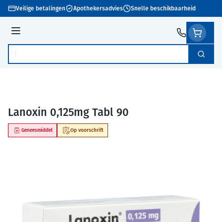
Ga naar de inhoud
Veilige betalingen
Apothekersadvies
Snelle beschikbaarheid
Menu
Zoek
Product, merk, categorie...
Lanoxin 0,125mg Tabl 90
Geneesmiddel
Op voorschrift