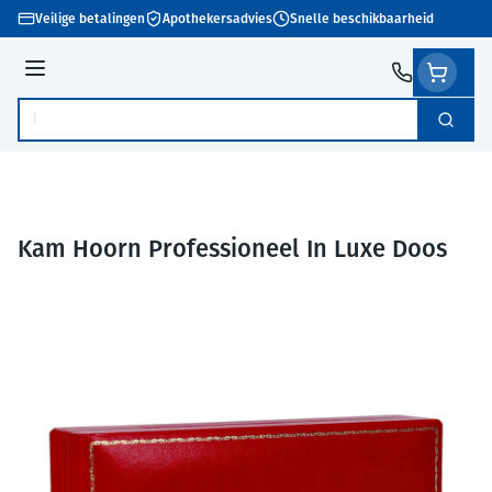
Ga naar de inhoud
Veilige betalingen
Apothekersadvies
Snelle beschikbaarheid
Menu
Zoek
Product, merk, categorie...
Kam Hoorn Professioneel In Luxe Doos