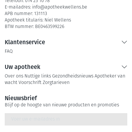
Telefoon:
014 23 10 78
E-mailadres:
info@
apotheekwellens.be
APB nummer:
131113
Apotheek titularis:
Niel Wellens
BTW nummer:
BE0463599226
Klantenservice
FAQ
Uw apotheek
Over ons
Nuttige links
Gezondheidsnieuws
Apotheker van
wacht
Voorschrift
Zorgtarieven
Nieuwsbrief
Blijf op de hoogte van nieuwe producten en promoties
E-mail adres