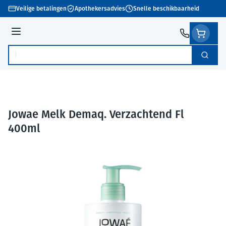
Ga naar de inhoud
Veilige betalingen
Apothekersadvies
Snelle beschikbaarheid
Menu
Zoek
Product, merk, categorie...
Jowae Melk Demaq. Verzachtend Fl
400ml