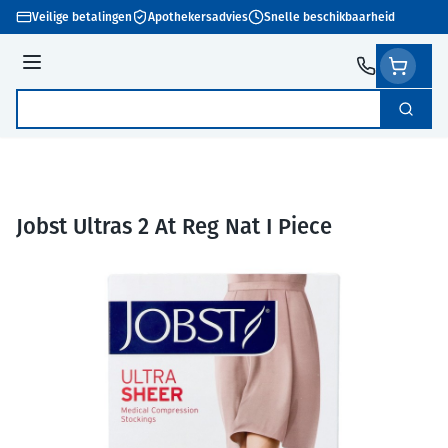
Ga naar de inhoud
Veilige betalingen
Apothekersadvies
Snelle beschikbaarheid
Menu
Zoek
Product, merk, categorie...
Jobst Ultras 2 At Reg Nat I Piece