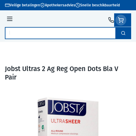
Ga naar de inhoud
Veilige betalingen
Apothekersadvies
Snelle beschikbaarheid
Menu
Zoek
Product, merk, categorie...
Jobst Ultras 2 Ag Reg Open Dots Bla V
Pair