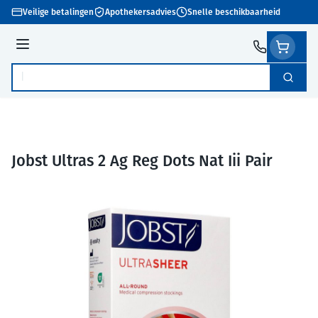
Ga naar de inhoud
Veilige betalingen
Apothekersadvies
Snelle beschikbaarheid
Menu
Zoek
Product, merk, categorie...
Jobst Ultras 2 Ag Reg Dots Nat Iii Pair