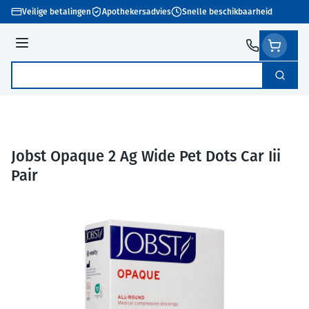
Ga naar de inhoud
Veilige betalingen
Apothekersadvies
Snelle beschikbaarheid
Menu
Zoek
Product, merk, categorie...
Jobst Opaque 2 Ag Wide Pet Dots Car Iii
Pair