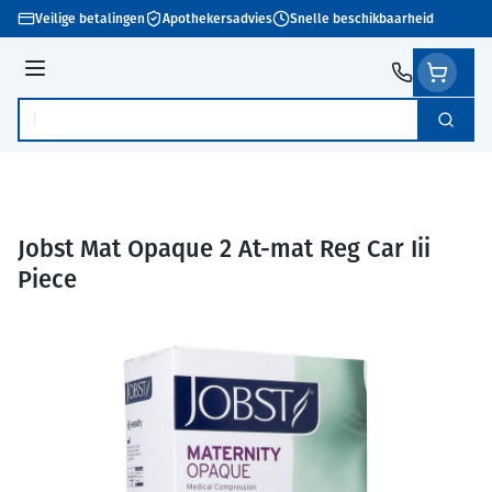
Ga naar de inhoud
Veilige betalingen
Apothekersadvies
Snelle beschikbaarheid
Menu
Zoek
Product, merk, categorie...
Jobst Mat Opaque 2 At-mat Reg Car Iii
Piece