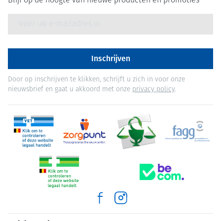
Blijf op de hoogte van nieuwe producten en promoties
E-mail adres
Inschrijven
Door op inschrijven te klikken, schrijft u zich in voor onze
nieuwsbrief en gaat u akkoord met onze
privacy policy
.