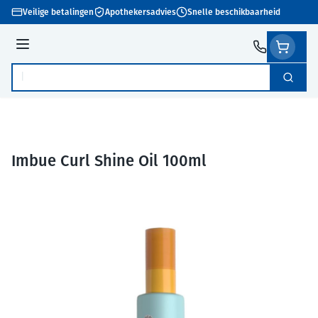
Ga naar de inhoud
Veilige betalingen
Apothekersadvies
Snelle beschikbaarheid
Menu
Zoek
Product, merk, categorie...
Imbue Curl Shine Oil 100ml