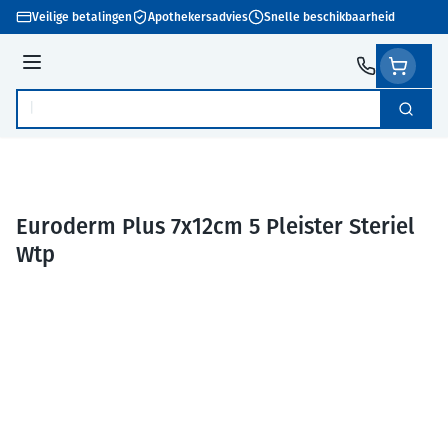
Ga naar de inhoud
Veilige betalingen
Apothekersadvies
Snelle beschikbaarheid
Menu
Zoek
Product, merk, categorie...
Euroderm Plus 7x12cm 5 Pleister Steriel
Wtp