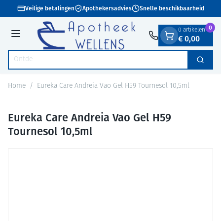
Dia 1 van 1
Ga naar de inhoud
Veilige betalingen
Apothekersadvies
Snelle beschikbaarheid
0
0 artikelen
€ 0,00
Menu
Zoek
Product, merk, categorie...
Home
/
Eureka Care Andreia Vao Gel H59 Tournesol 10,5ml
Eureka Care Andreia Vao Gel H59
Tournesol 10,5ml