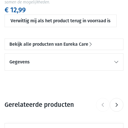
samen de mogelijkheden.
€ 12,99
Verwittig mij als het product terug in voorraad is
Bekijk alle producten van Eureka Care
Gegevens
CNK
3749066
Organisaties
Eureka Pharma
Gerelateerde producten
Merken
Eureka Care
Behoud
Druk op om naar carrouselnavigatie te gaan
Kamertemperatuur (15°C - 25°C)
Navigeren door de elementen van de carrousel is mogelijk me
Druk om carrousel over te slaan