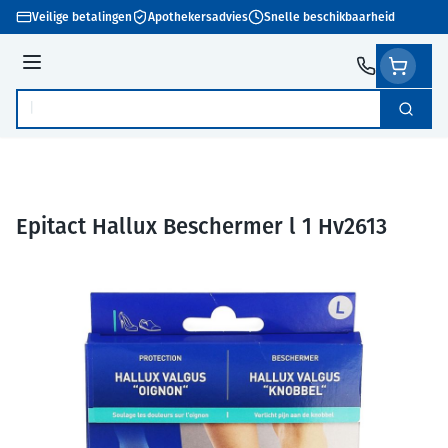
Ga naar de inhoud
Veilige betalingen
Apothekersadvies
Snelle beschikbaarheid
Menu
Zoek
Product, merk, categorie...
Epitact Hallux Beschermer l 1 Hv2613