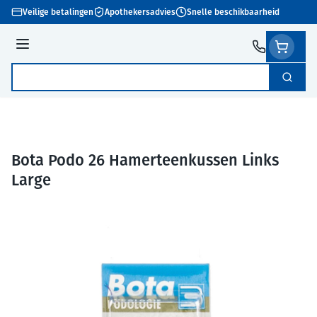
Ga naar de inhoud
Veilige betalingen
Apothekersadvies
Snelle beschikbaarheid
Menu
Zoek
Product, merk, categorie...
Bota Podo 26 Hamerteenkussen Links
Large