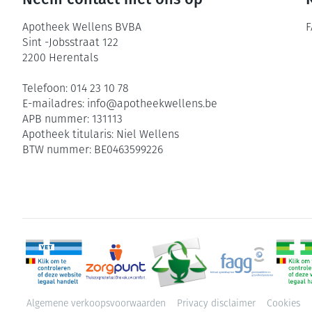
Apotheek Wellens BVBA
F
Sint -Jobsstraat 122
2200
Herentals
Telefoon:
014 23 10 78
E-mailadres:
info@
apotheekwellens.be
APB nummer:
131113
Apotheek titularis:
Niel Wellens
BTW nummer:
BE0463599226
Algemene verkoopsvoorwaarden
Privacy disclaimer
Cookies