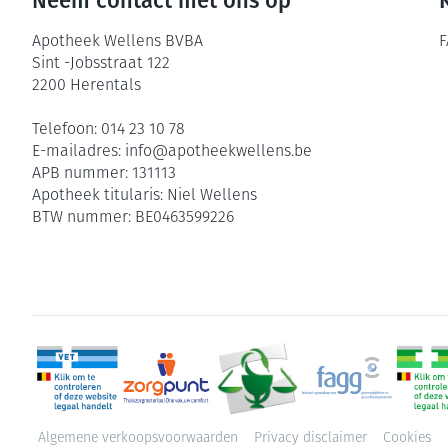
Neem contact met ons op
Apotheek Wellens BVBA
F
Sint -Jobsstraat 122
2200
Herentals
Telefoon:
014 23 10 78
E-mailadres:
info@
apotheekwellens.be
APB nummer:
131113
Apotheek titularis:
Niel Wellens
BTW nummer:
BE0463599226
Algemene verkoopsvoorwaarden
Privacy disclaimer
Cookies