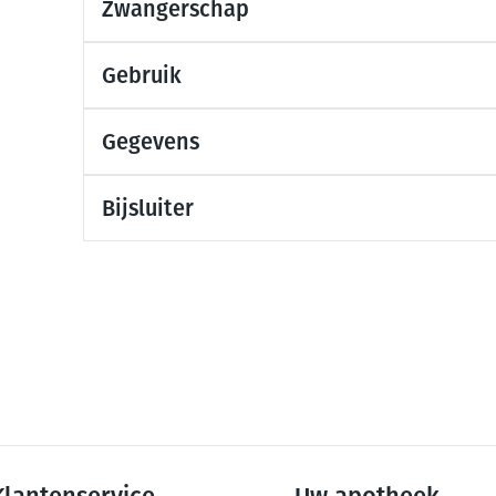
Zwangerschap
Mondmaskers
ging
Supplementen
Insectenwe
middelen
Gebruik
ssen
-
Gegevens
id
Bijsluiter
Zelfbruiner
Scheren