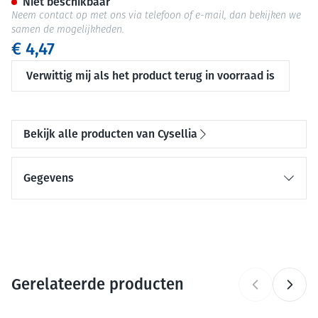
Niet beschikbaar
Neem contact op met ons via telefoon of e-mail, dan bekijken we
samen de mogelijkheden.
€ 4,47
Verwittig mij als het product terug in voorraad is
Bekijk alle producten van Cysellia
Gegevens
CNK
2581486
Organisaties
EPS DISTRI
Gerelateerde producten
Merken
Cysellia