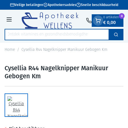
Dia 1 van 1
Ga naar de inhoud
Veilige betalingen
Apothekersadvies
Snelle beschikbaarheid
0
0 artikelen
€ 0,00
Menu
Ontdek vitamines en gezondheidsbeno
Zoek
Product, merk, categorie...
Home
/
Cysellia R44 Nagelknipper Manikuur Gebogen Km
Cysellia R44 Nagelknipper Manikuur
Gebogen Km
View larger image
Cysellia R44 Nagelknipper M