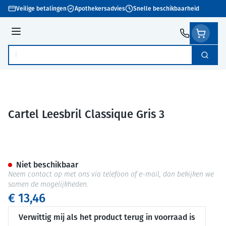
Ga naar de inhoud
Veilige betalingen
Apothekersadvies
Snelle beschikbaarheid
Menu
Zoek
Product, merk, categorie...
Cartel Leesbril Classique Gris 3
Cartel Leesbril Classique Gris
Niet beschikbaar
Neem contact op met ons via telefoon of e-mail, dan bekijken we
samen de mogelijkheden.
€ 13,46
Verwittig mij als het product terug in voorraad is