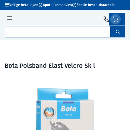
Ga naar de inhoud
Veilige betalingen
Apothekersadvies
Snelle beschikbaarheid
Menu
Zoek
Product, merk, categorie...
Bota Polsband Elast Velcro Sk l