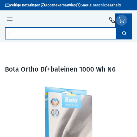
Ga naar de inhoud
Veilige betalingen
Apothekersadvies
Snelle beschikbaarheid
Menu
Zoek
Product, merk, categorie...
Bota Ortho Df+baleinen 1000 Wh N6