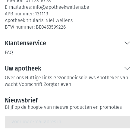
Telefoon:
014 23 10 78
E-mailadres:
info@
apotheekwellens.be
APB nummer:
131113
Apotheek titularis:
Niel Wellens
BTW nummer:
BE0463599226
Klantenservice
FAQ
Uw apotheek
Over ons
Nuttige links
Gezondheidsnieuws
Apotheker van
wacht
Voorschrift
Zorgtarieven
Nieuwsbrief
Blijf op de hoogte van nieuwe producten en promoties
E-mail adres