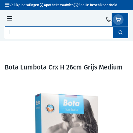
Ga naar de inhoud
Veilige betalingen
Apothekersadvies
Snelle beschikbaarheid
Menu
Zoek
Product, merk, categorie...
Bota Lumbota Crx H 26cm Grijs Medium