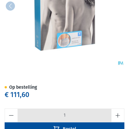
Bota Lumbota Crx H 26cm Gri
Op bestelling
€ 111,60
Aantal
Bestel