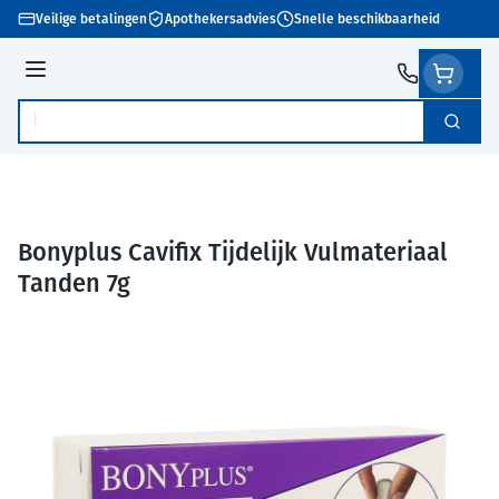
Ga naar de inhoud
Veilige betalingen
Apothekersadvies
Snelle beschikbaarheid
Menu
Zoek
Product, merk, categorie...
Bonyplus Cavifix Tijdelijk Vulmateriaal
Tanden 7g