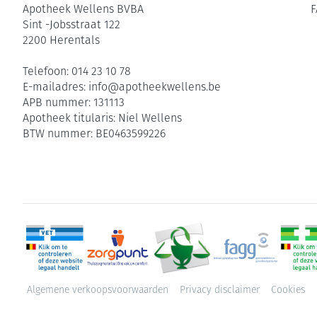
Apotheek Wellens BVBA
F
Sint -Jobsstraat 122
2200
Herentals
Telefoon:
014 23 10 78
E-mailadres:
info@
apotheekwellens.be
APB nummer:
131113
Apotheek titularis:
Niel Wellens
BTW nummer:
BE0463599226
Algemene verkoopsvoorwaarden
Privacy disclaimer
Cookies