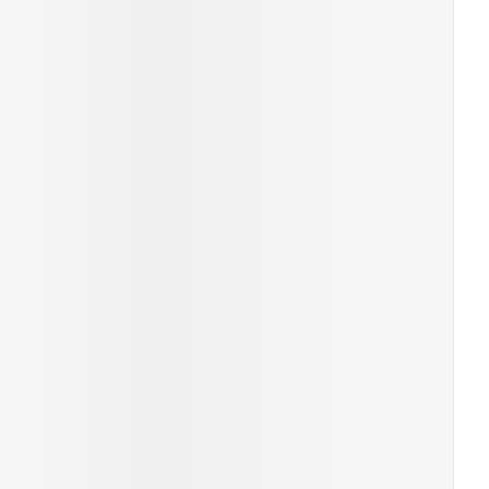
rende
Parfums en
geurproducten
CBD