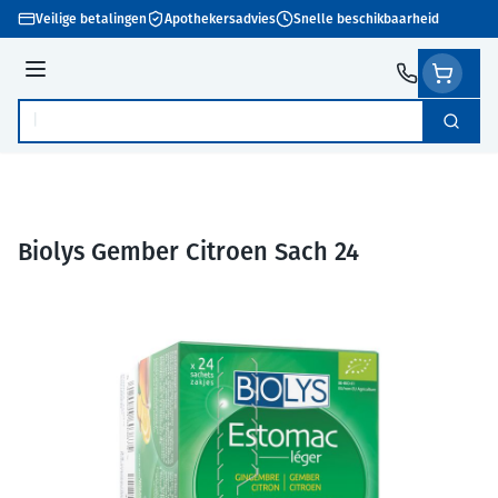
Ga naar de inhoud
Veilige betalingen
Apothekersadvies
Snelle beschikbaarheid
Menu
Zoek
Product, merk, categorie...
Biolys Gember Citroen Sach 24