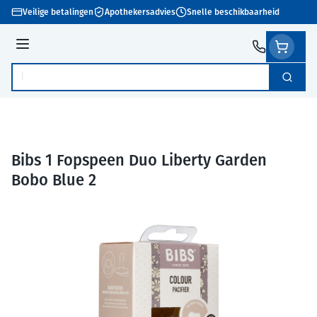
Ga naar de inhoud
Veilige betalingen
Apothekersadvies
Snelle beschikbaarheid
Menu
Zoek
Product, merk, categorie...
Bibs 1 Fopspeen Duo Liberty Garden
Bobo Blue 2