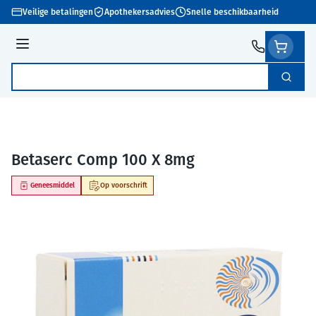
Ga naar de inhoud
Veilige betalingen
Apothekersadvies
Snelle beschikbaarheid
Menu
Zoek
Product, merk, categorie...
Betaserc Comp 100 X 8mg
Geneesmiddel
Op voorschrift