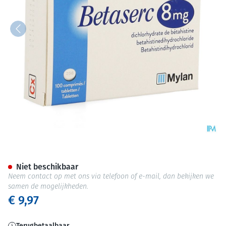
Betaserc Comp 100 X 8mg
Niet beschikbaar
Neem contact op met ons via telefoon of e-mail, dan bekijken we
samen de mogelijkheden.
€ 9,97
Terugbetaalbaar